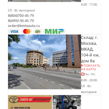
8.00 - 17.00.
Сб - Вс: выходные
8(804)700-45-79
8(499)130-45-79
order@kmtxauto.ru
Склад: г.
Москва,
МКАД,
104-й км,
дом 8а
ПОКАЗАТЬ
НА КАРТЕ
Пн - Пт:
8.00 - 20.00.
Сб - Вс:
выходные