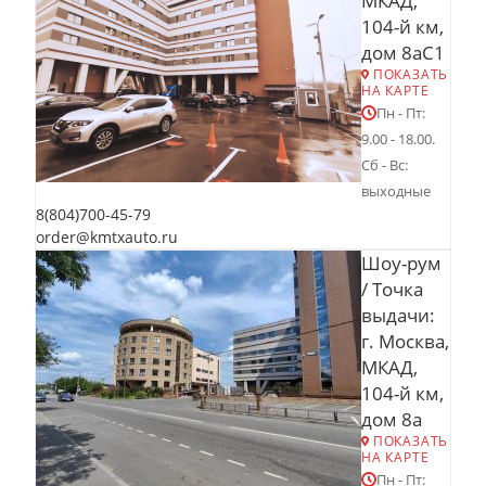
МКАД,
104-й км,
дом 8аС1
ПОКАЗАТЬ
НА КАРТЕ
Пн - Пт:
9.00 - 18.00.
Сб - Вс:
выходные
8(804)700-45-79
order@kmtxauto.ru
Шоу-рум
/ Точка
выдачи:
г. Москва,
МКАД,
104-й км,
дом 8а
ПОКАЗАТЬ
НА КАРТЕ
Пн - Пт: