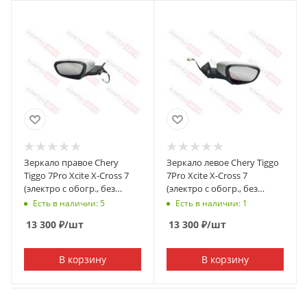
Зеркало правое Chery
Зеркало левое Chery Tiggo
Tiggo 7Pro Xcite X-Cross 7
7Pro Xcite X-Cross 7
(электро с обогр., без
(электро с обогр., без
камеры и подсветки)
камеры и подсветки)
Есть в наличии: 5
Есть в наличии: 1
13 300
₽
/шт
13 300
₽
/шт
В корзину
В корзину