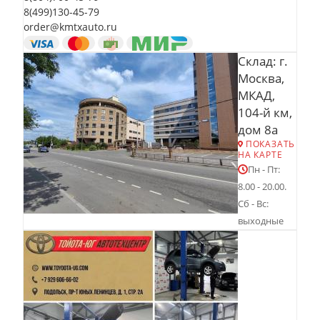
8(499)130-45-79
order@kmtxauto.ru
Склад: г.
Москва,
МКАД,
104-й км,
дом 8а
ПОКАЗАТЬ
НА КАРТЕ
Пн - Пт:
8.00 - 20.00.
Сб - Вс:
выходные