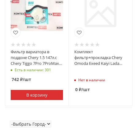
Фильтр вариатора в
Комплект
поддоне Chery 1.5 147л.с
фильтр+прокладка Chery
Chery Tiggo 7Pro 7ProMax
Omoda Exeed Kaiyi Lada
4Pro Omoda C5/S5 Exeed LX
Tenet
Есть в наличии: 301
742
₽
/шт
Нет в наличии
0
₽
/шт
В корзину