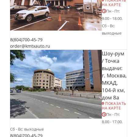
ПОКАЗАТЬ
НА КАРТЕ
Пн - Пт:
9.00 - 18.00.
Сб - Вс:
выходные
8(804)700-45-79
order@kmtxauto.ru
Шоу-рум
/ Точка
выдачи:
г. Москва,
МКАД,
104-й км,
дом 8а
ПОКАЗАТЬ
НА КАРТЕ
Пн - Пт:
8.00 - 17.00.
Сб - Вс: выходные
8(804)700-45-79