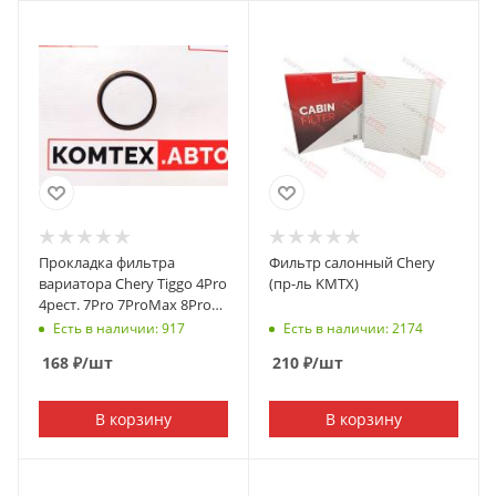
Прокладка фильтра
Фильтр салонный Chery
вариатора Chery Tiggo 4Pro
(пр-ль KMTX)
4рест. 7Pro 7ProMax 8Pro
8ProMax Omoda C5/S5
Есть в наличии: 917
Есть в наличии: 2174
Exeed LX
168
₽
/шт
210
₽
/шт
В корзину
В корзину