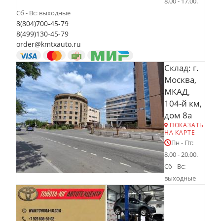
8.00 - 17.00.
Сб - Вс: выходные
8(804)700-45-79
8(499)130-45-79
order@kmtxauto.ru
Склад: г.
Москва,
МКАД,
104-й км,
дом 8а
ПОКАЗАТЬ
НА КАРТЕ
Пн - Пт:
8.00 - 20.00.
Сб - Вс:
выходные