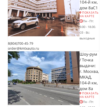
104-й км,
дом 8аС1
ПОКАЗАТЬ
НА КАРТЕ
Пн - Пт:
9.00 - 18.00.
Сб - Вс:
выходные
8(804)700-45-79
order@kmtxauto.ru
Шоу-рум
/ Точка
выдачи:
г. Москва,
МКАД,
104-й км,
дом 8а
ПОКАЗАТЬ
НА КАРТЕ
Пн - Пт: