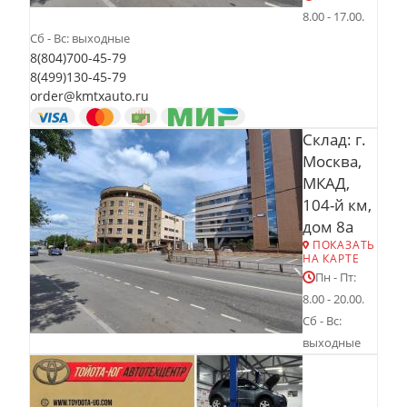
8.00 - 17.00.
Сб - Вс: выходные
8(804)700-45-79
8(499)130-45-79
order@kmtxauto.ru
Склад: г.
Москва,
МКАД,
104-й км,
дом 8а
ПОКАЗАТЬ
НА КАРТЕ
Пн - Пт:
8.00 - 20.00.
Сб - Вс:
выходные