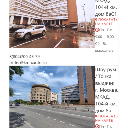
МКАД,
104-й км,
дом 8аС1
ПОКАЗАТЬ
НА КАРТЕ
Пн - Пт:
9.00 - 18.00.
Сб - Вс:
выходные
8(804)700-45-79
order@kmtxauto.ru
Шоу-рум
/ Точка
выдачи:
г. Москва,
МКАД,
104-й км,
дом 8а
ПОКАЗАТЬ
НА КАРТЕ
Пн - Пт: