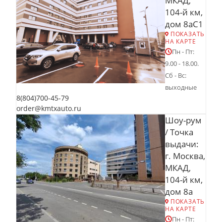
МКАД,
104-й км,
дом 8аС1
ПОКАЗАТЬ
НА КАРТЕ
Пн - Пт:
9.00 - 18.00.
Сб - Вс:
выходные
8(804)700-45-79
order@kmtxauto.ru
Шоу-рум
/ Точка
выдачи:
г. Москва,
МКАД,
104-й км,
дом 8а
ПОКАЗАТЬ
НА КАРТЕ
Пн - Пт: