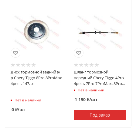
Диск тормозной задний э/
Шланг тормозной
р Chery Tiggo 8Pro 8ProMax
передний Chery Tiggo 4Pro
4рест. 147л.с
4рест, 7Pro 7ProMax, 8Pro
8ProMax, Exeed LX
Нет в наличии
1 190
₽
/шт
Нет в наличии
0
₽
/шт
Под заказ