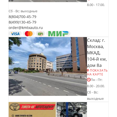
8.00 - 17.00.
Сб - Вс: выходные
8(804)700-45-79
8(499)130-45-79
order@kmtxauto.ru
Склад: г.
Москва,
МКАД,
104-й км,
дом 8а
ПОКАЗАТЬ
НА КАРТЕ
Пн - Пт:
8.00 - 20.00.
Сб - Вс:
выходные