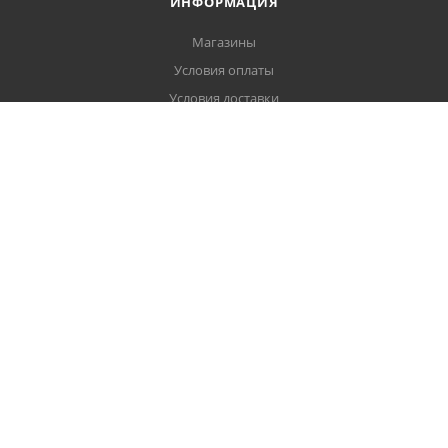
ИНФОРМАЦИЯ
Магазины
Условия оплаты
Условия доставки
Гарантия на товар
Политика обработки персональных данных
Пользовательское соглашение
ПОМОЩЬ
Вопрос-ответ
Карта сайта
8 (804) 700-45-79
order@kmtxauto.ru