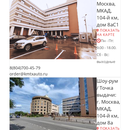
Москва,
МКАД,
104-й км,
дом 8аС1
ПОКАЗАТЬ
НА КАРТЕ
Пн - Пт:
9.00 - 18.00.
Сб - Вс:
выходные
8(804)700-45-79
order@kmtxauto.ru
Шоу-рум
/ Точка
выдачи:
г. Москва,
МКАД,
104-й км,
дом 8а
ПОКАЗАТЬ