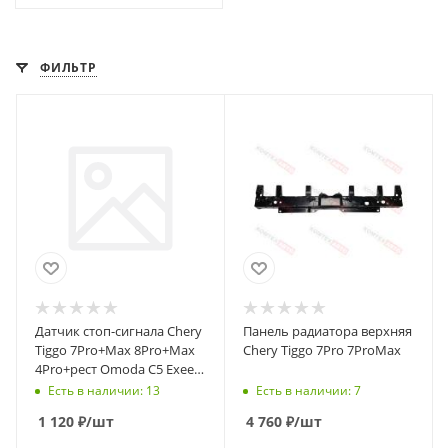
ФИЛЬТР
Датчик стоп-сигнала Chery
Панель радиатора верхняя
Tiggo 7Pro+Max 8Pro+Max
Chery Tiggo 7Pro 7ProMax
4Pro+рест Omoda C5 Exeed
LX/VX/TXL Jaecoo J7
Есть в наличии: 13
Есть в наличии: 7
1 120
₽
/шт
4 760
₽
/шт