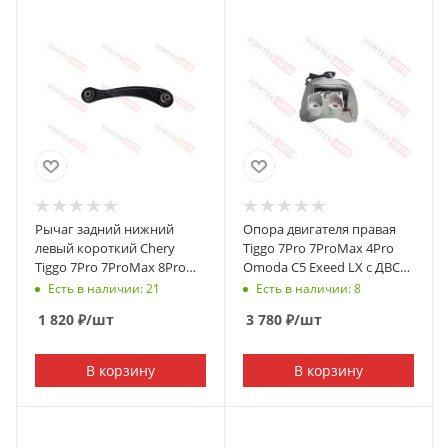
Рычаг задний нижний
Опора двигателя правая
левый короткий Chery
Tiggo 7Pro 7ProMax 4Pro
Tiggo 7Pro 7ProMax 8Pro
Omoda C5 Exeed LX с ДВС
8ProMax Exeed LX Omoda
1.5 147л/с
Есть в наличии: 21
Есть в наличии: 8
C5
1 820
₽
/шт
3 780
₽
/шт
В корзину
В корзину