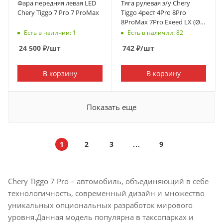
Фара передняя левая LED
Тяга рулевая э/у Chery
Chery Tiggo 7 Pro 7 ProMax
Tiggo 4рест 4Pro 8Pro
8ProMax 7Pro Exeed LX (Ø к
рейке 14мм)
Есть в наличии: 1
Есть в наличии: 82
24 500
₽
/шт
742
₽
/шт
В корзину
В корзину
Показать еще
1
2
3
9
Chery Tiggo 7 Pro – автомобиль, объединяющий в себе
технологичность, современный дизайн и множество
уникальных опциональных разработок мирового
уровня.Данная модель популярна в таксопарках и