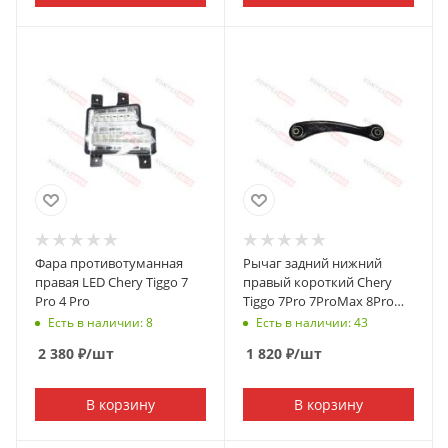
Фара противотуманная
Рычаг задний нижний
правая LED Chery Tiggo 7
правый короткий Chery
Pro 4 Pro
Tiggo 7Pro 7ProMax 8Pro
8ProMax Exeed LX Omoda
Есть в наличии: 8
Есть в наличии: 43
C5
2 380
₽
/шт
1 820
₽
/шт
В корзину
В корзину