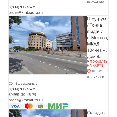
выходные
8(804)700-45-79
order@kmtxauto.ru
Шоу-рум
/ Точка
выдачи:
г. Москва,
МКАД,
104-й км,
дом 8а
ПОКАЗАТЬ
НА КАРТЕ
Пн - Пт:
8.00 - 17.00.
Сб - Вс: выходные
8(804)700-45-79
8(499)130-45-79
order@kmtxauto.ru
Склад: г.