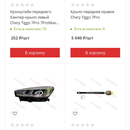
Кронштейн переднего
Крыло переднее правое
бампер-крыло левый
Chery Tiggo 7Pro
Chery Tiggo 7Pro 7ProMax
602001814AA
Есть в наличии: 10
Есть в наличии: 9
252
₽
/шт
5 040
₽
/шт
В корзину
В корзину