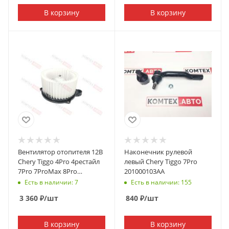
В корзину
В корзину
Вентилятор отопителя 12В
Наконечник рулевой
Chery Tiggo 4Pro 4рестайл
левый Chery Tiggo 7Pro
7Pro 7ProMax 8Pro
201000103AA
8ProMax Exeed LX Kaiyi E5
Есть в наличии: 7
Есть в наличии: 155
Omod
3 360
₽
/шт
840
₽
/шт
В корзину
В корзину