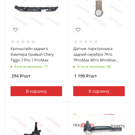
Кронштейн заднего
Датчик парктроника
бампера правый Chery
задний серебро 7Pro
Tiggo 7 Pro 7 ProMax
7ProMax 8Pro 8ProМах
ORIGINAL
Есть в наличии: 11
Есть в наличии: 48
294
₽
/шт
1 190
₽
/шт
В корзину
В корзину