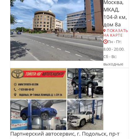
Москва,
МКАД,
104-й км,
дом 8а
ПОКАЗАТЬ
НА КАРТЕ
Пн - Пт:
8.00 - 20.00.
Сб - Вс:
выходные
Партнерский автосервис, г. Подольск, пр-т