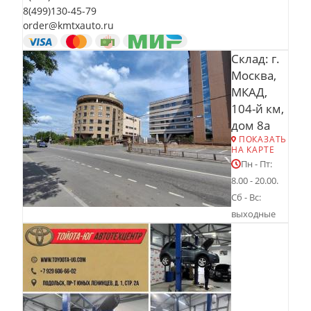
8(499)130-45-79
order@kmtxauto.ru
Склад: г.
Москва,
МКАД,
104-й км,
дом 8а
ПОКАЗАТЬ
НА КАРТЕ
Пн - Пт:
8.00 - 20.00.
Сб - Вс:
выходные