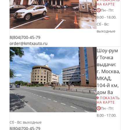
НА КАРТЕ
Пн - Пт:
9.00 - 18.00.
Сб - Вс:
выходные
8(804)700-45-79
order@kmtxauto.ru
Шоу-рум
/ Точка
выдачи:
г. Москва,
МКАД,
104-й км,
дом 8а
ПОКАЗАТЬ
НА КАРТЕ
Пн - Пт:
8.00 - 17.00.
Сб - Вс: выходные
8(804)700-45-79