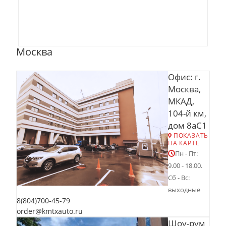
Москва
Офис: г.
Москва,
МКАД,
104-й км,
дом 8аС1
ПОКАЗАТЬ
НА КАРТЕ
Пн - Пт:
9.00 - 18.00.
Сб - Вс:
выходные
8(804)700-45-79
order@kmtxauto.ru
Шоу-рум