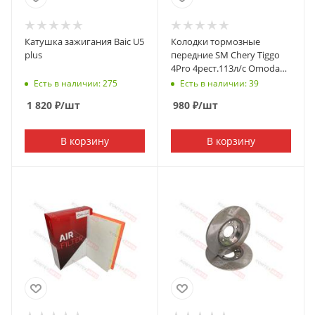
Катушка зажигания Baic U5
Колодки тормозные
plus
передние SM Chery Tiggo
4Pro 4рест.113л/с Omoda
C5/S5 Kaiyi E5 Baic U5 пр-ль
Есть в наличии: 275
Есть в наличии: 39
KMTX
1 820
₽
/шт
980
₽
/шт
В корзину
В корзину