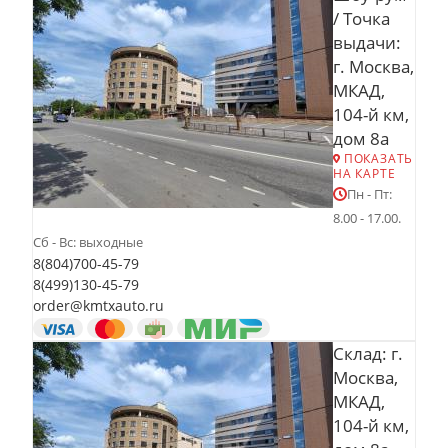
/ Точка
выдачи:
г. Москва,
МКАД,
104-й км,
дом 8а
ПОКАЗАТЬ
НА КАРТЕ
Пн - Пт:
8.00 - 17.00.
Сб - Вс: выходные
8(804)700-45-79
8(499)130-45-79
order@kmtxauto.ru
Склад: г.
Москва,
МКАД,
104-й км,