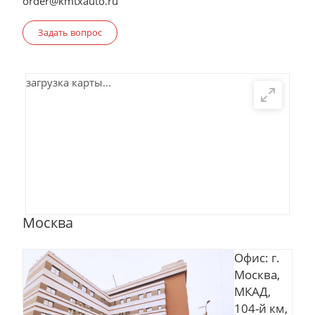
order@kmtxauto.ru
Задать вопрос
загрузка карты...
Москва
Офис: г.
Москва,
МКАД,
104-й км,