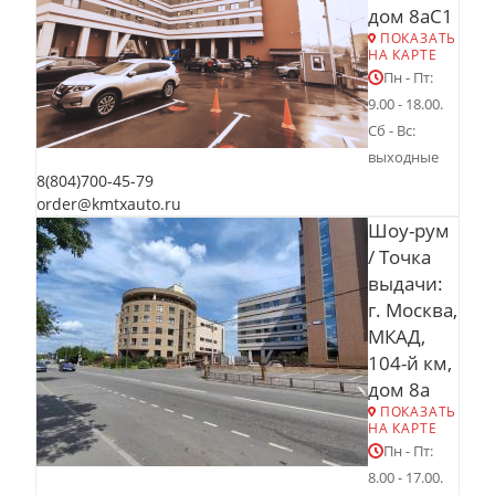
дом 8аС1
ПОКАЗАТЬ
НА КАРТЕ
Пн - Пт:
9.00 - 18.00.
Сб - Вс:
выходные
8(804)700-45-79
order@kmtxauto.ru
Шоу-рум
/ Точка
выдачи:
г. Москва,
МКАД,
104-й км,
дом 8а
ПОКАЗАТЬ
НА КАРТЕ
Пн - Пт:
8.00 - 17.00.