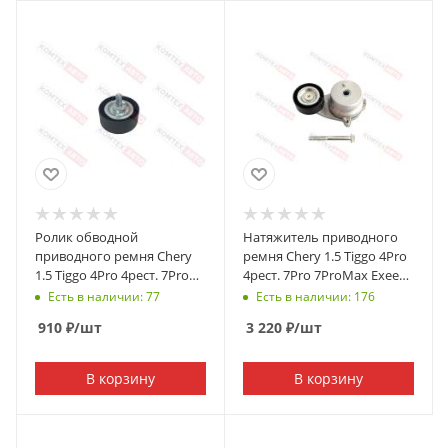
Ролик обводной
Натяжитель приводного
приводного ремня Chery
ремня Chery 1.5 Tiggo 4Pro
1.5 Tiggo 4Pro 4рест. 7Pro
4рест. 7Pro 7ProMax Exeed
7ProMax 8Pro 147л/с
LX Kaiyi E5 Omoda C5/S5
Есть в наличии: 77
Есть в наличии: 176
910
₽
/шт
3 220
₽
/шт
В корзину
В корзину