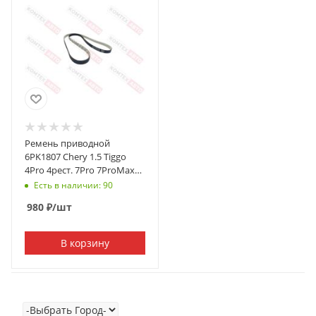
Ремень приводной
6PK1807 Chery 1.5 Tiggo
4Pro 4рест. 7Pro 7ProMax
8Pro Omoda C5 147л/с
Есть в наличии: 90
980
₽
/шт
В корзину