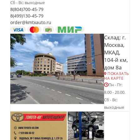
Сб - Вс: выходные
8(804)700-45-79
8(499)130-45-79
order@kmtxauto.ru
Склад: г.
Москва,
МКАД,
104-й км,
дом 8а
ПОКАЗАТЬ
НА КАРТЕ
Пн - Пт:
8.00 - 20.00.
Сб - Вс:
выходные