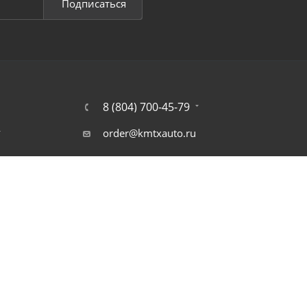
Подписаться
8 (804) 700-45-79
т
order@kmtxauto.ru
г. Москва, наб. Рубцовская, д. 3,
стр. 1