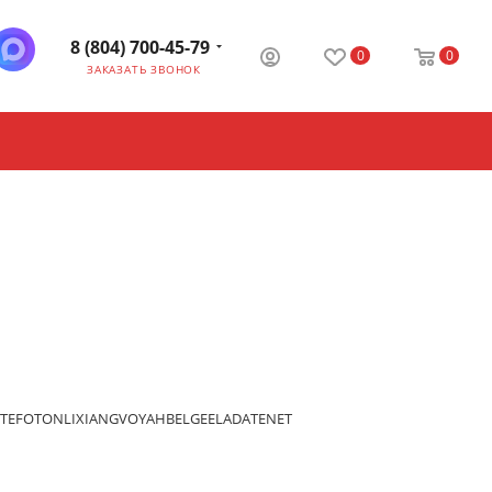
8 (804) 700-45-79
0
0
ЗАКАЗАТЬ ЗВОНОК
TE
FOTON
LIXIANG
VOYAH
BELGEE
LADA
TENET