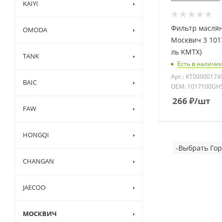
KAIYI
Фильтр маслян
OMODA
Москвич 3 101
ль KMTX)
TANK
Есть в наличии
Арт.: KT00000174
BAIC
OEM: 1017100GH
266
₽
/шт
FAW
HONGQI
CHANGAN
JAECOO
МОСКВИЧ