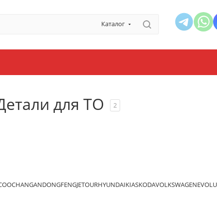
Каталог
Детали для ТО
2
ECOO
CHANGAN
DONGFENG
JETOUR
HYUNDAI
KIA
SKODA
VOLKSWAGEN
EVOLU