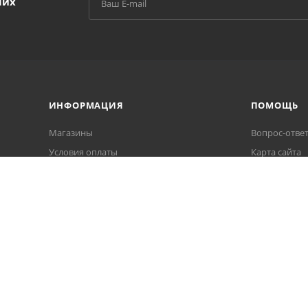
ших
ИНФОРМАЦИЯ
ПОМОЩЬ
Магазины
Вопрос-отве
Условия оплаты
Карта сайта
Условия доставки
Гарантия на товар
Политика обработки персональных
данных
Пользовательское соглашение