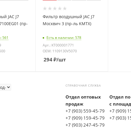
ый JAC J7
Фильтр воздушный JAC J7
7100EG01 (пр-
Москвич 3 (пр-ль KMTX)
: 561
Есть в наличии: 578
9
Арт.: KT000001771
500
OEM: 1109130V5070
294
₽
/шт
СПРАВОЧНАЯ СЛУЖБА
Отдел оптовых
Отдел по
продаж
с площа
+7 (903) 559-45-79
+7 (909) 
+7 (909) 159-45-79
+7 (903) 
+7 (903) 247-45-79