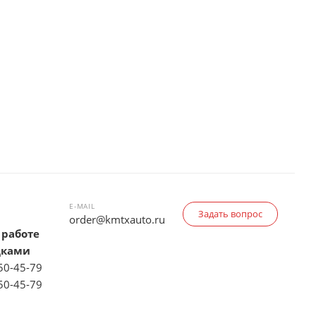
E-MAIL
Задать вопрос
order@kmtxauto.ru
 работе
дками
150-45-79
150-45-79