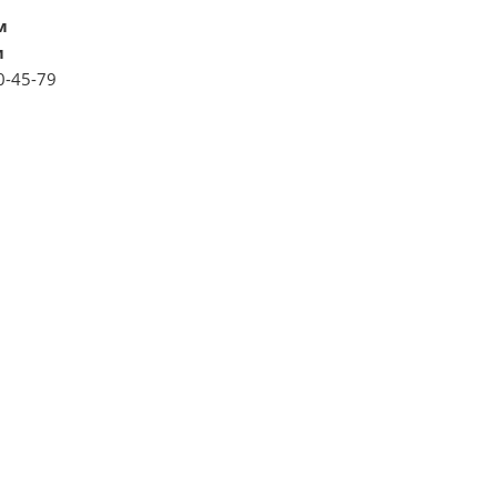
м
м
0-45-79