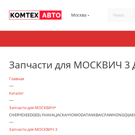
Москва
Запчасти для МОСКВИЧ 3 
Главная
—
Каталог
—
Запчасти для МОСКВИЧ
CHERY
EXEED
GEELY
HAVAL
JAC
KAIYI
OMODA
TANK
BAIC
FAW
HONGQI
JA
—
Запчасти для МОСКВИЧ 3