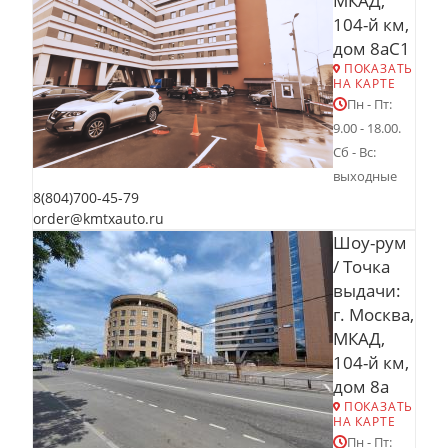
МКАД,
104-й км,
дом 8аС1
ПОКАЗАТЬ
НА КАРТЕ
Пн - Пт:
9.00 - 18.00.
Сб - Вс:
выходные
8(804)700-45-79
order@kmtxauto.ru
Шоу-рум
/ Точка
выдачи:
г. Москва,
МКАД,
104-й км,
дом 8а
ПОКАЗАТЬ
НА КАРТЕ
Пн - Пт: