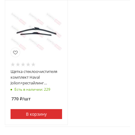
Щетка стеклоочистителя
комплект Haval
Jolion+рестайлинг
600+430мм
Есть в наличии: 229
770
₽
/шт
В корзину