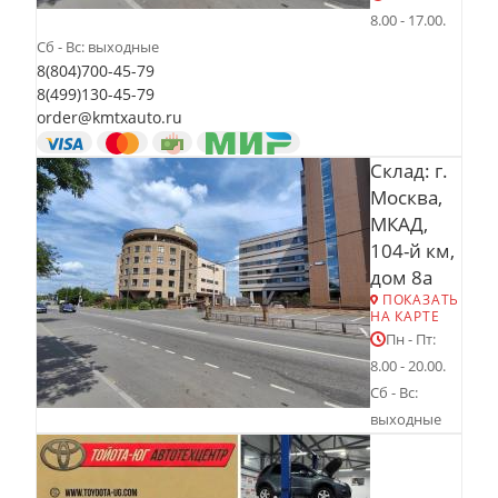
8.00 - 17.00.
Сб - Вс: выходные
8(804)700-45-79
8(499)130-45-79
order@kmtxauto.ru
Склад: г.
Москва,
МКАД,
104-й км,
дом 8а
ПОКАЗАТЬ
НА КАРТЕ
Пн - Пт:
8.00 - 20.00.
Сб - Вс:
выходные