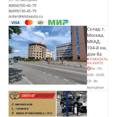
8(804)700-45-79
8(499)130-45-79
order@kmtxauto.ru
Склад: г.
Москва,
МКАД,
104-й км,
дом 8а
ПОКАЗАТЬ
НА КАРТЕ
Пн - Пт:
8.00 - 20.00.
Сб - Вс:
выходные