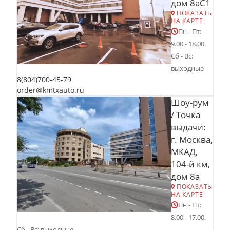
дом 8аС1
ПОКАЗАТЬ
НА КАРТЕ
Пн - Пт:
9.00 - 18.00.
Сб - Вс:
выходные
8(804)700-45-79
order@kmtxauto.ru
Шоу-рум
/ Точка
выдачи:
г. Москва,
МКАД,
104-й км,
дом 8а
ПОКАЗАТЬ
НА КАРТЕ
Пн - Пт:
8.00 - 17.00.
Сб - Вс: выходные