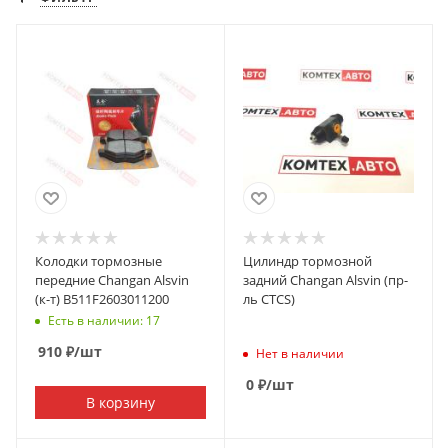
Колодки тормозные
Цилиндр тормозной
передние Changan Alsvin
задний Changan Alsvin (пр-
(к-т) B511F2603011200
ль CTCS)
Есть в наличии: 17
910
₽
/шт
Нет в наличии
0
₽
/шт
В корзину