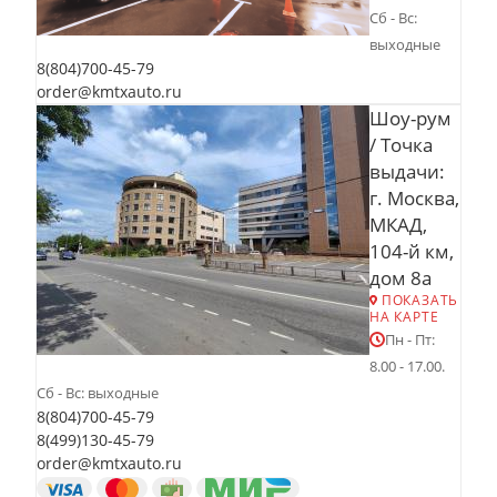
Сб - Вс:
выходные
8(804)700-45-79
order@kmtxauto.ru
Шоу-рум
/ Точка
выдачи:
г. Москва,
МКАД,
104-й км,
дом 8а
ПОКАЗАТЬ
НА КАРТЕ
Пн - Пт:
8.00 - 17.00.
Сб - Вс: выходные
8(804)700-45-79
8(499)130-45-79
order@kmtxauto.ru