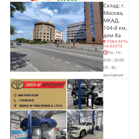
Склад: г.
Москва,
МКАД,
104-й км,
дом 8а
ПОКАЗАТЬ
НА КАРТЕ
Пн - Пт:
8.00 - 20.00.
Сб - Вс:
выходные