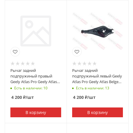
Рычаг задний
Рычаг задний
подпружиный правый
подпружиный левый Geely
Geely Atlas Pro Geely Atlas
Atlas Pro Geely Atlas Belgee
Belgee X70
X70
Есть в наличии: 10
Есть в наличии: 13
4 200
₽
/шт
4 200
₽
/шт
В корзину
В корзину