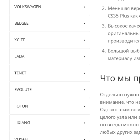
VOLKSWAGEN
Меньшая веро
CS35 Plus как
BELGEE
Высокое качес
оригинальным 
XCITE
производител
Большой выбо
LADA
материалу из
TENET
Что мы п
EVOLUTE
Отдельно нужно с
внимание, что н
FOTON
Однако этим воз
целого узла или 
LIXIANG
но всегда можно
любых других зад
VOYAH