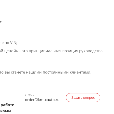
и:
е по VIN;
й ценой» – это принципиальная позиция руководства
что вы станете нашими постоянными клиентами.
E-MAIL
Задать вопрос
order@kmtxauto.ru
 работе
дками