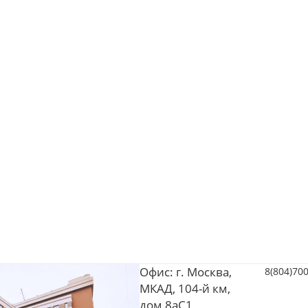
Офис: г. Москва,
8(804)70
МКАД, 104-й км,
дом 8аС1