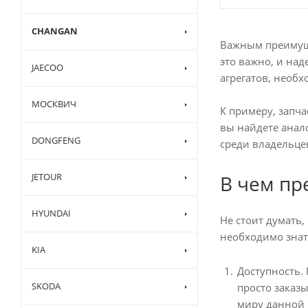
CHANGAN
Важным преимуще
это важно, и над
JAECOO
агрегатов, необ
МОСКВИЧ
К примеру, запч
вы найдете анал
DONGFENG
среди владельце
JETOUR
В чем пр
HYUNDAI
Не стоит думать
необходимо знат
KIA
Доступность.
SKODA
просто заказ
миру данной 