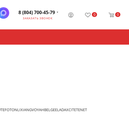
8 (804) 700-45-79
0
0
ЗАКАЗАТЬ ЗВОНОК
UTE
FOTON
LIXIANG
VOYAH
BELGEE
LADA
XCITE
TENET