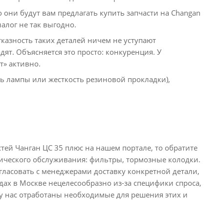
 они будут вам предлагать купить запчасти на Changan
налог не так выгодно.
отказность таких деталей ничем не уступают
ят. Объясняется это просто: конкуренция. У
т» активно.
ь лампы или жесткость резиновой прокладки),
стей Чанган ЦС 35 плюс на нашем портале, то обратите
нического обслуживания: фильтры, тормозные колодки.
гласовать с менеджерами доставку конкретной детали,
адах в Москве нецелесообразно из-за специфики спроса,
 у нас отработаны необходимые для решения этих и