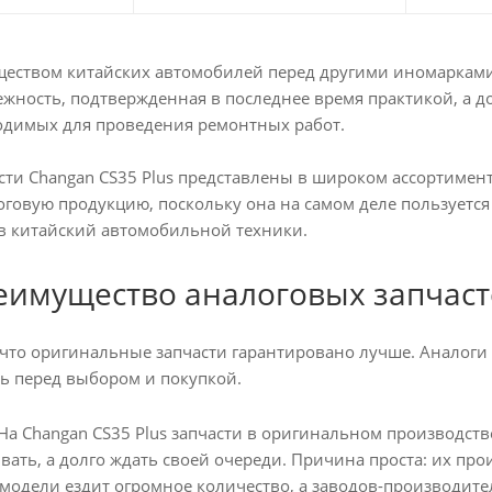
ством китайских автомобилей перед другими иномарками, з
ежность, подтвержденная в последнее время практикой, а д
ходимых для проведения ремонтных работ.
асти Changan CS35 Plus представлены в широком ассортимен
оговую продукцию, поскольку она на самом деле пользуетс
в китайский автомобильной техники.
еимущество аналоговых запчас
, что оригинальные запчасти гарантировано лучше. Аналоги
ь перед выбором и покупкой.
 На Changan CS35 Plus запчасти в оригинальном производст
ывать, а долго ждать своей очереди. Причина проста: их п
модели ездит огромное количество, а заводов-производите