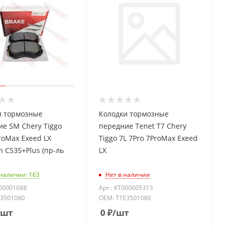
и тормозные
Колодки тормозные
е SM Chery Tiggo
передние Tenet T7 Chery
roMax Exeed LX
Tiggo 7L 7Pro 7ProMax Exeed
 CS35+Plus (пр-ль
LX
 наличии: 163
Нет в наличии
000001688
Арт.: KT000005313
E3501080
OEM: T1E3501080
/шт
0
₽
/шт