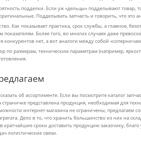
ятность подделки. Если уж «дельцы» подделывают товар, то
 оригинальные. Подделывать запчасть и говорить, что это а
тво. Как показывает практика, срок службы, а главное, без
показателям. Более того, во многих случаях даже превосход
я конкурентов нет, а вот аналоги между собой «соперничаю
р по размерам, техническим параметрам (например, яркост
готовления.
редлагаем
казать об ассортименте. Если вы посмотрите каталог запча
а страничке представлена продукция, необходимая для тех
можности интернет-магазина не ограничены, предлагаем со
агрегата. Дело в то, что хранить большинство из них на скл
 в кратчайшие сроки доставить продукцию заказчику, благо
ач логистические связи.