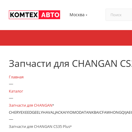
Москва
Запчасти для CHANGAN CS3
Главная
—
Каталог
—
Запчасти для CHANGAN
CHERY
EXEED
GEELY
HAVAL
JAC
KAIYI
OMODA
TANK
BAIC
FAW
HONGQI
JA
—
Запчасти для CHANGAN CS35 Plus