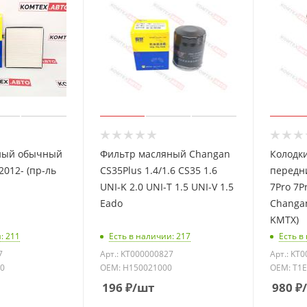
ный обычный
Фильтр масляный Changan
Колодк
2012- (пр-ль
CS35Plus 1.4/1.6 CS35 1.6
передни
UNI-K 2.0 UNI-T 1.5 UNI-V 1.5
7Pro 7P
Eado
Changan
KMTX)
: 211
Есть в наличии: 217
Есть в
7
Арт.: KT000000827
Арт.: KT
00
OEM: H150021000
OEM: T1
196
₽
/шт
980
₽