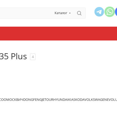
Каталог
5 Plus
4
ECOO
МОСКВИЧ
DONGFENG
JETOUR
HYUNDAI
KIA
SKODA
VOLKSWAGEN
EVOL