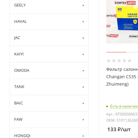
GEELY
HAVAL
JAC
KAIYI
Фильтр салон
OMODA
Changan CS35 
Zhuimeng)
TANK
BAIC
Есть в наличии
Арт.: KT00000063
FAW
OEM: S10112626
133
₽
/шт
HONGQI