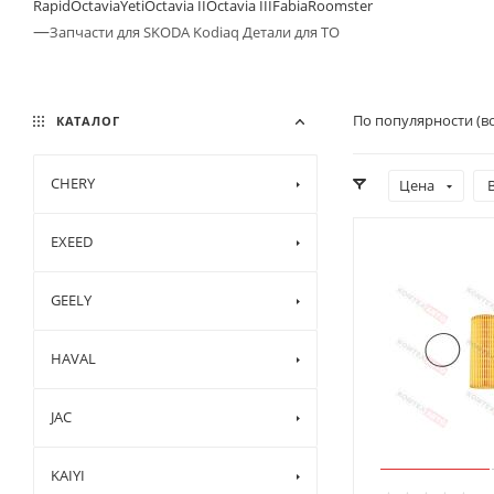
Rapid
Octavia
Yeti
Octavia II
Octavia III
Fabia
Roomster
—
Запчасти для SKODA Kodiaq Детали для ТО
По популярности (в
КАТАЛОГ
CHERY
Цена
EXEED
GEELY
HAVAL
JAC
KAIYI