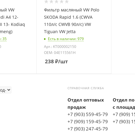
ный VW
Фильтр масляный VW Polo
udi A4 12-
SKODA Rapid 1.6 (CWVA
II 13- Kodiaq
110л/с CWVB 90л/с) VW
imeng)
Tiguan VW Jetta
: 35
Есть в наличии: 979
0
Арт.: KT000002150
OEM: 04E115561H
238
₽
/шт
СПРАВОЧНАЯ СЛУЖБА
Отдел оптовых
Отдел по
продаж
с площа
+7 (903) 559-45-79
+7 (909) 
+7 (909) 159-45-79
+7 (903) 
+7 (903) 247-45-79