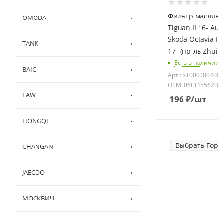
Фильтр масля
OMODA
Tiguan II 16- A
Skoda Octavia I
TANK
17- (пр-ль Zhu
Есть в наличии
BAIC
Арт.: KT00000040
OEM: 06L115562B
FAW
196
₽
/шт
HONGQI
CHANGAN
JAECOO
МОСКВИЧ