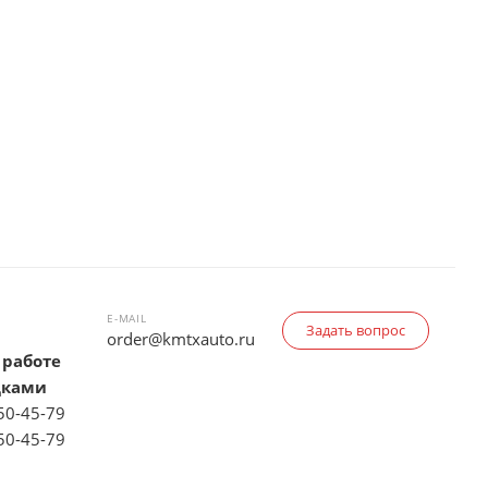
E-MAIL
Задать вопрос
order@kmtxauto.ru
 работе
дками
150-45-79
150-45-79