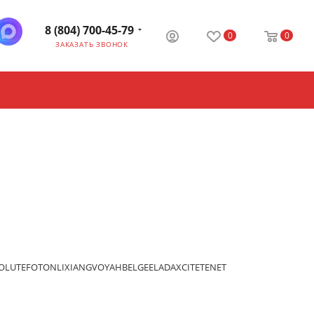
8 (804) 700-45-79
0
0
ЗАКАЗАТЬ ЗВОНОК
OLUTE
FOTON
LIXIANG
VOYAH
BELGEE
LADA
XCITE
TENET