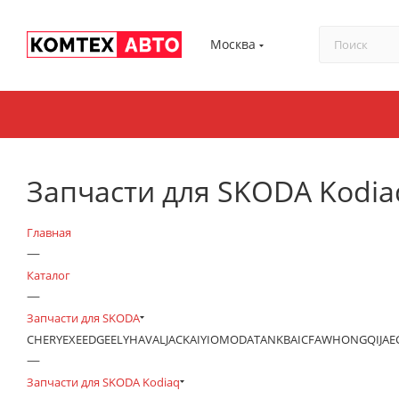
Москва
Запчасти для SKODA Kodia
Главная
—
Каталог
—
Запчасти для SKODA
CHERY
EXEED
GEELY
HAVAL
JAC
KAIYI
OMODA
TANK
BAIC
FAW
HONGQI
JA
—
Запчасти для SKODA Kodiaq