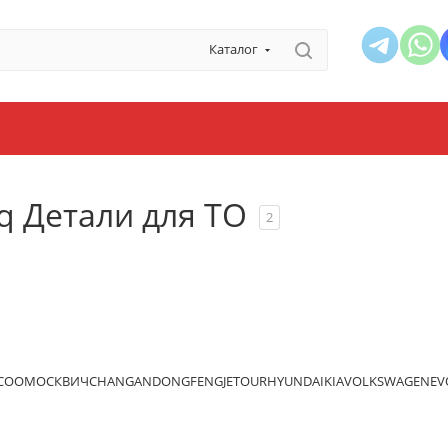
Каталог
q Детали для ТО
2
ECOO
МОСКВИЧ
CHANGAN
DONGFENG
JETOUR
HYUNDAI
KIA
VOLKSWAGEN
EV