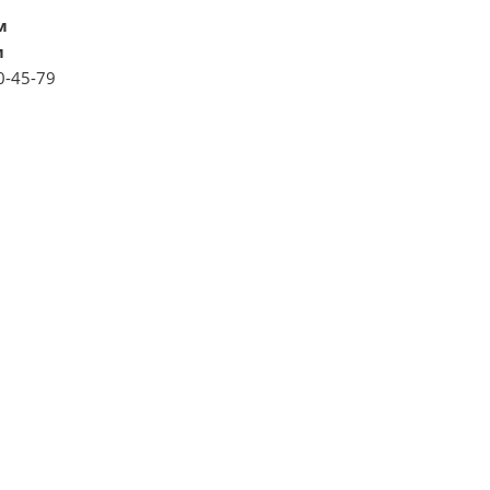
м
м
0-45-79