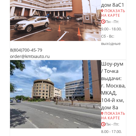
дом 8аС1
ПОКАЗАТЬ
НА КАРТЕ
Пн - Пт:
9.00 - 18.00.
Сб - Вс:
выходные
8(804)700-45-79
order@kmtxauto.ru
Шоу-рум
/ Точка
выдачи:
г. Москва,
МКАД,
104-й км,
дом 8а
ПОКАЗАТЬ
НА КАРТЕ
Пн - Пт:
8.00 - 17.00.