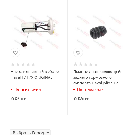
Насос топливный в сборе
Пыльник направляющей
Haval F7 F7X ORIGINAL
заднего тормозного
суппорта Haval Jolion F7
F7X M6, резина
Нет в наличии
Нет в наличии
0
₽
/шт
0
₽
/шт