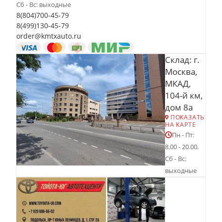
Сб - Вс: выходные
8(804)700-45-79
8(499)130-45-79
order@kmtxauto.ru
Склад: г.
Москва,
МКАД,
104-й км,
дом 8а
ПОКАЗАТЬ
НА КАРТЕ
Пн - Пт:
8.00 - 20.00.
Сб - Вс:
выходные