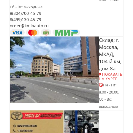
Сб - Вс: выходные
8(804)700-45-79
8(499)130-45-79
order@kmtxauto.ru
Склад: г.
Москва,
МКАД,
104-й км,
дом 8а
ПОКАЗАТЬ
НА КАРТЕ
Пн - Пт:
8.00 - 20.00.
Сб - Вс:
выходные