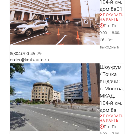
104-й км,
дом 8аС1
ПОКАЗАТЬ
НА КАРТЕ
Пн - Пт:
9.00 - 18.00.
Сб - Вс:
выходные
8(804)700-45-79
order@kmtxauto.ru
Шоу-рум
/ Точка
выдачи:
г. Москва,
МКАД,
104-й км,
дом 8а
ПОКАЗАТЬ
НА КАРТЕ
Пн - Пт:
8.00 - 17.00.