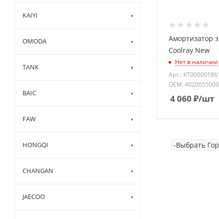
KAIYI
Амортизатор з
OMODA
Coolray New
Нет в наличии
TANK
Арт.: KT00000186
OEM: 4020055000
BAIC
4 060
₽
/шт
FAW
HONGQI
CHANGAN
JAECOO