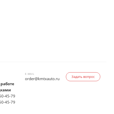
E-MAIL
Задать вопрос
order@kmtxauto.ru
 работе
дками
150-45-79
150-45-79