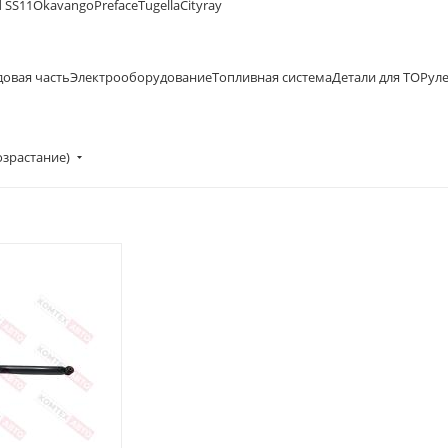
 SS11
Okavango
Preface
Tugella
Cityray
довая часть
Электрооборудование
Топливная система
Детали для ТО
Рул
озрастание)