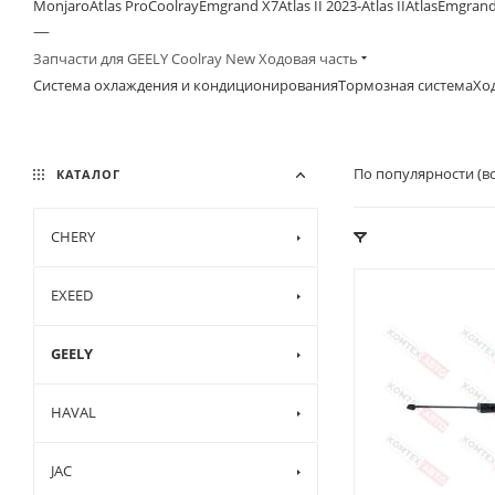
Monjaro
Atlas Pro
Coolray
Emgrand Х7
Atlas II 2023-
Atlas II
Atlas
Emgrand
—
Запчасти для GEELY Coolray New Ходовая часть
Система охлаждения и кондиционирования
Тормозная система
Хо
По популярности (в
КАТАЛОГ
CHERY
EXEED
GEELY
HAVAL
JAC