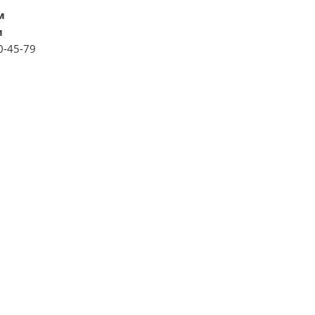
м
м
0-45-79