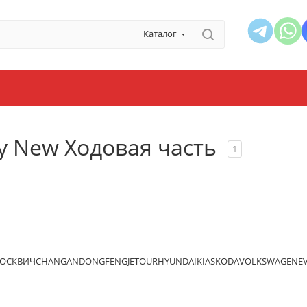
Каталог
ay New Ходовая часть
1
ОСКВИЧ
CHANGAN
DONGFENG
JETOUR
HYUNDAI
KIA
SKODA
VOLKSWAGEN
E