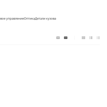
евое управление
Оптика
Детали кузова