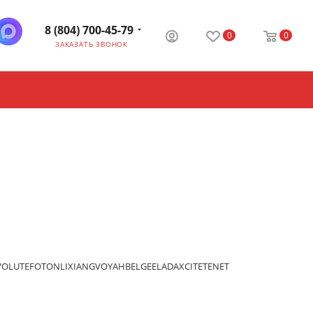
8 (804) 700-45-79
0
0
ЗАКАЗАТЬ ЗВОНОК
VOLUTE
FOTON
LIXIANG
VOYAH
BELGEE
LADA
XCITE
TENET