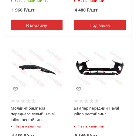
Есть в наличии: 15
Нет в наличии
1 960
₽
/шт
4 480
₽
/шт
В корзину
Под заказ
Молдинг бампера
Бампер передний Haval
переднего левый Haval
Jolion рестайлинг
Jolion рестайлинг
Нет в наличии
Нет в наличии
4 480
₽
/шт
9 849
₽
/шт