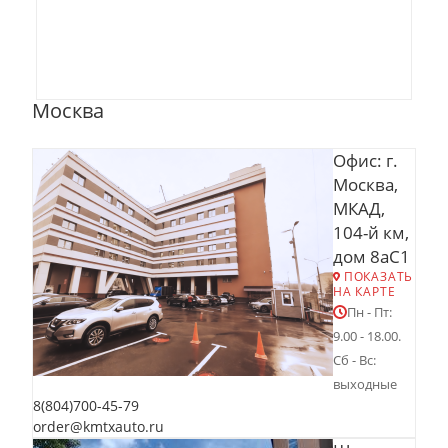
Москва
Офис: г.
Москва,
МКАД,
104-й км,
дом 8аС1
ПОКАЗАТЬ
НА КАРТЕ
Пн - Пт:
9.00 - 18.00.
Сб - Вс:
выходные
8(804)700-45-79
order@kmtxauto.ru