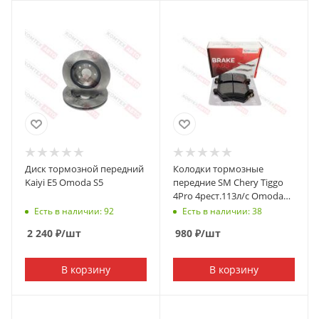
Диск тормозной передний
Колодки тормозные
Kaiyi E5 Omoda S5
передние SM Chery Tiggo
4Pro 4рест.113л/с Omoda
C5/S5 Kaiyi E5 Baic U5 пр-ль
Есть в наличии: 92
Есть в наличии: 38
KMTX
2 240
₽
/шт
980
₽
/шт
В корзину
В корзину