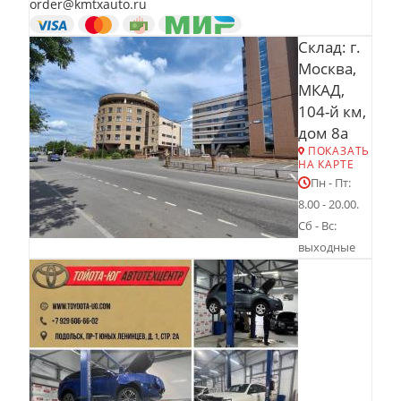
order@kmtxauto.ru
Склад: г.
Москва,
МКАД,
104-й км,
дом 8а
ПОКАЗАТЬ
НА КАРТЕ
Пн - Пт:
8.00 - 20.00.
Сб - Вс:
выходные