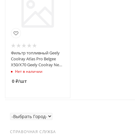
Фильтр топливный Geely
Coolray Atlas Pro Belgee
X50/X70 Geely Coolray New
23- Cityray Okavango
Нет в наличии
0
₽
/шт
СПРАВОЧНАЯ СЛУЖБА