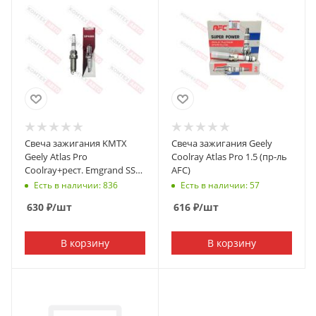
Свеча зажигания KMTX
Свеча зажигания Geely
Geely Atlas Pro
Coolray Atlas Pro 1.5 (пр-ль
Coolray+рест. Emgrand SS11
AFC)
Belgee X70/X50 Livan S6/X6
Есть в наличии: 836
Есть в наличии: 57
630
₽
/шт
616
₽
/шт
В корзину
В корзину