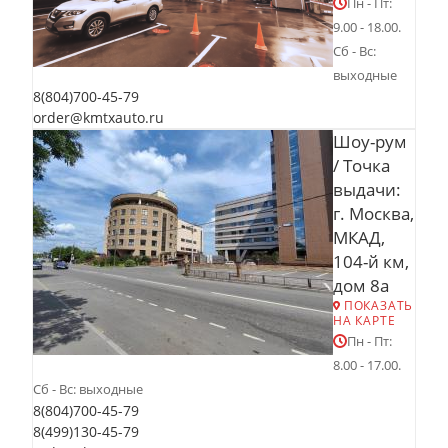
Пн - Пт:
9.00 - 18.00.
Сб - Вс:
выходные
8(804)700-45-79
order@kmtxauto.ru
Шоу-рум
/ Точка
выдачи:
г. Москва,
МКАД,
104-й км,
дом 8а
ПОКАЗАТЬ
НА КАРТЕ
Пн - Пт:
8.00 - 17.00.
Сб - Вс: выходные
8(804)700-45-79
8(499)130-45-79