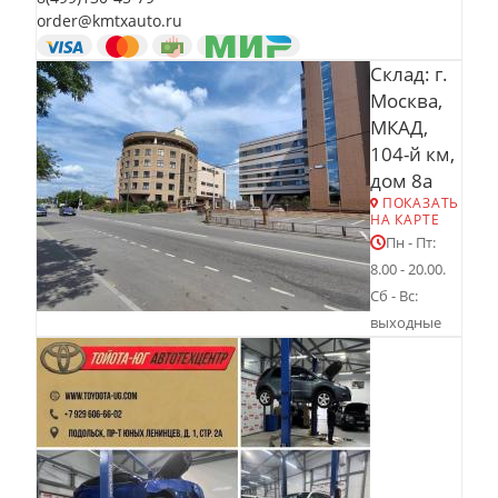
order@kmtxauto.ru
Склад: г.
Москва,
МКАД,
104-й км,
дом 8а
ПОКАЗАТЬ
НА КАРТЕ
Пн - Пт:
8.00 - 20.00.
Сб - Вс:
выходные