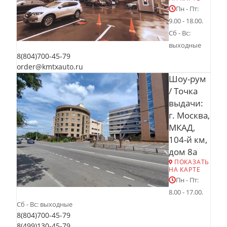
Пн - Пт:
9.00 - 18.00.
Сб - Вс:
выходные
8(804)700-45-79
order@kmtxauto.ru
Шоу-рум
/ Точка
выдачи:
г. Москва,
МКАД,
104-й км,
дом 8а
ПОКАЗАТЬ
НА КАРТЕ
Пн - Пт:
8.00 - 17.00.
Сб - Вс: выходные
8(804)700-45-79
8(499)130-45-79