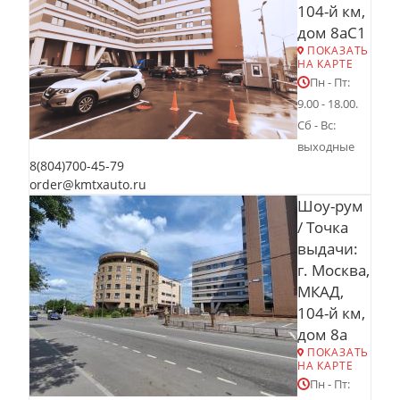
104-й км,
дом 8аС1
ПОКАЗАТЬ
НА КАРТЕ
Пн - Пт:
9.00 - 18.00.
Сб - Вс:
выходные
8(804)700-45-79
order@kmtxauto.ru
Шоу-рум
/ Точка
выдачи:
г. Москва,
МКАД,
104-й км,
дом 8а
ПОКАЗАТЬ
НА КАРТЕ
Пн - Пт: