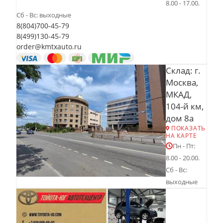
8.00 - 17.00.
Сб - Вс: выходные
8(804)700-45-79
8(499)130-45-79
order@kmtxauto.ru
Склад: г.
Москва,
МКАД,
104-й км,
дом 8а
ПОКАЗАТЬ
НА КАРТЕ
Пн - Пт:
8.00 - 20.00.
Сб - Вс:
выходные