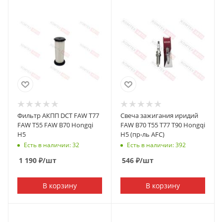
Фильтр АКПП DCT FAW T77
Свеча зажигания иридий
FAW T55 FAW B70 Hongqi
FAW B70 T55 T77 T90 Hongqi
H5
H5 (пр-ль AFC)
Есть в наличии: 32
Есть в наличии: 392
1 190
₽
/шт
546
₽
/шт
В корзину
В корзину