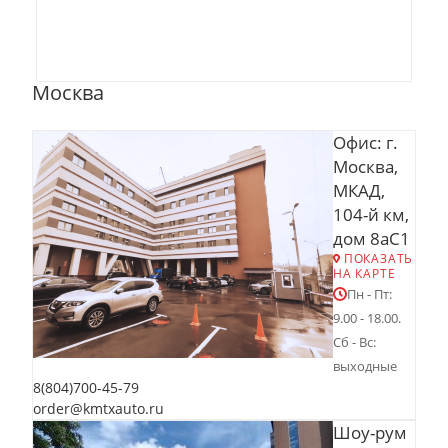
Москва
Офис: г.
Москва,
МКАД,
104-й км,
дом 8аС1
ПОКАЗАТЬ
НА КАРТЕ
Пн - Пт:
9.00 - 18.00.
Сб - Вс:
выходные
8(804)700-45-79
order@kmtxauto.ru
Шоу-рум