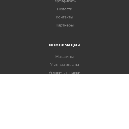
Сертификаты
Новости
Контакты
Партнеры
ИНФОРМАЦИЯ
Магазины
Условия оплаты
Условия доставки
Гарантия на товар
Политика обработки персональных данных
Пользовательское соглашение
ПОМОЩЬ
Вопрос-ответ