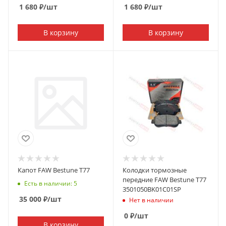
1 680
₽
/шт
1 680
₽
/шт
В корзину
В корзину
Капот FAW Bestune T77
Колодки тормозные
передние FAW Bestune T77
Есть в наличии: 5
3501050BK01C01SP
35 000
₽
/шт
Нет в наличии
0
₽
/шт
В корзину