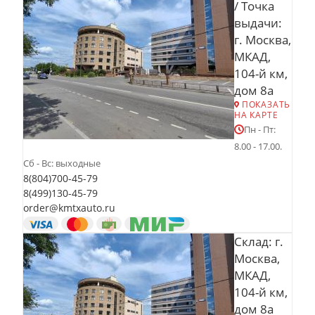
/ Точка
выдачи:
г. Москва,
МКАД,
104-й км,
дом 8а
ПОКАЗАТЬ
НА КАРТЕ
Пн - Пт:
8.00 - 17.00.
Сб - Вс: выходные
8(804)700-45-79
8(499)130-45-79
order@kmtxauto.ru
Склад: г.
Москва,
МКАД,
104-й км,
дом 8а