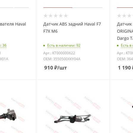
вателя Haval
Датчик ABS задний Haval F7
Датчик
F7X M6
ORIGINA
Dargo T
: 36
Есть в наличии: 92
Есть в
1
Арт.: KT000000622
Арт.: KT
W01A
OEM: 3550500XKY04A
OEM: 36
910
₽
/шт
1 190