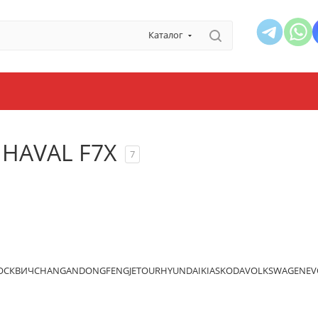
Каталог
 HAVAL F7X
7
ОСКВИЧ
CHANGAN
DONGFENG
JETOUR
HYUNDAI
KIA
SKODA
VOLKSWAGEN
EV