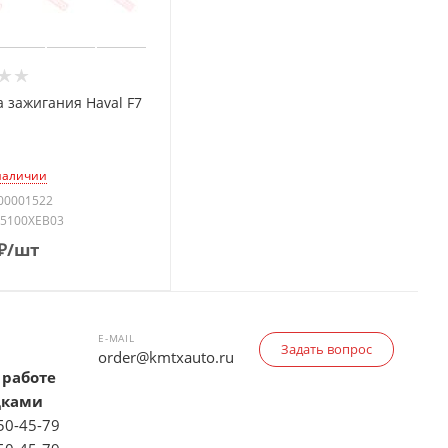
 зажигания Haval F7
наличии
000001522
05100XEB03
₽
/шт
E-MAIL
Задать вопрос
order@kmtxauto.ru
 работе
дками
150-45-79