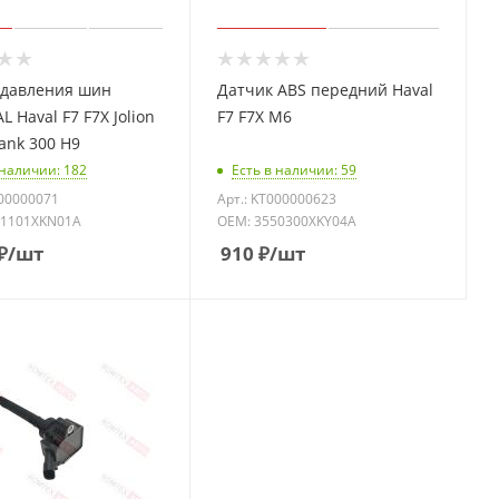
 давления шин
Датчик ABS передний Haval
L Haval F7 F7X Jolion
F7 F7X M6
ank 300 H9
 наличии: 182
Есть в наличии: 59
000000071
Арт.: KT000000623
41101XKN01A
OEM: 3550300XKY04A
₽
/шт
910
₽
/шт