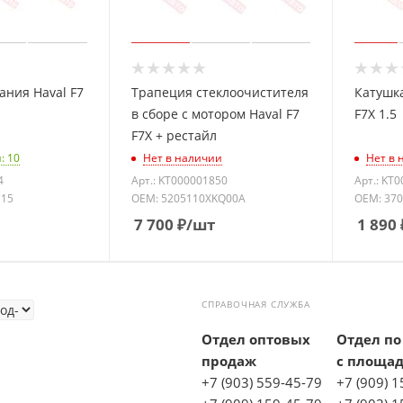
ания Haval F7
Трапеция стеклоочистителя
Катушка
в сборе с мотором Haval F7
F7X 1.5
F7X + рестайл
: 10
Нет в наличии
Нет в 
4
Арт.: KT000001850
Арт.: KT
C15
OEM: 5205110XKQ00A
OEM: 37
7 700
₽
/шт
1 890
СПРАВОЧНАЯ СЛУЖБА
Отдел оптовых
Отдел по
продаж
с площа
+7 (903) 559-45-79
+7 (909) 