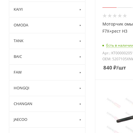
KAIYI
Моторчик омы
OMODA
F7X+рест H3
TANK
Есть в наличии
Арт.: KT00000205
BAIC
OEM: 5207105XN
840
₽
/шт
FAW
HONGQI
CHANGAN
JAECOO