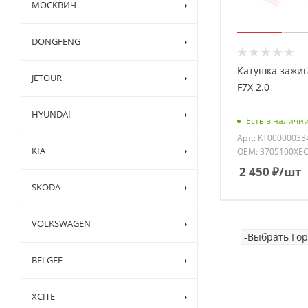
МОСКВИЧ
DONGFENG
Катушка зажиг
JETOUR
F7X 2.0
HYUNDAI
Есть в наличии
Арт.: KT00000033
KIA
OEM: 3705100XE
2 450
₽
/шт
SKODA
VOLKSWAGEN
BELGEE
XCITE