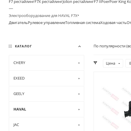
F7 рестайлинг
F7X рестайлинг
Jolion рестайлинг
F7 II
Poer
Poer King K
—
Электрооборудование для HAVAL F7X
Двигатель
Рулевое управление
Топливная система
Ходовая часть
От
По популярности (в
КАТАЛОГ
CHERY
Цена
EXEED
GEELY
HAVAL
JAC