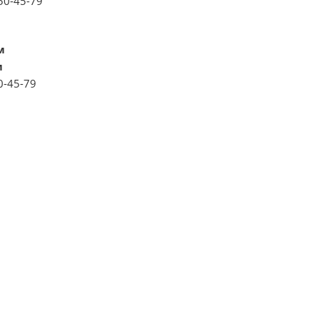
150-45-79
м
м
0-45-79