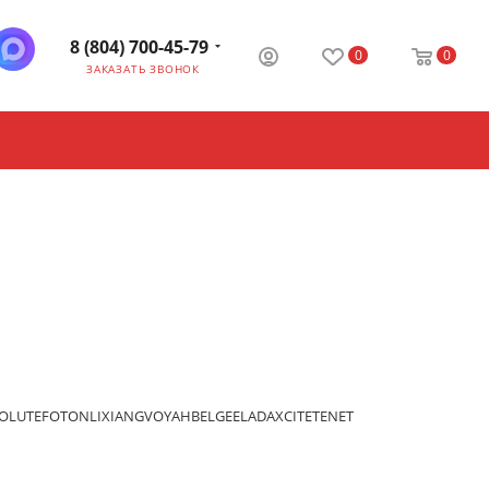
8 (804) 700-45-79
0
0
ЗАКАЗАТЬ ЗВОНОК
OLUTE
FOTON
LIXIANG
VOYAH
BELGEE
LADA
XCITE
TENET