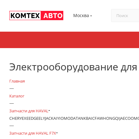
Москва
Электрооборудование для
Главная
—
Каталог
—
Запчасти для HAVAL
CHERY
EXEED
GEELY
JAC
KAIYI
OMODA
TANK
BAIC
FAW
HONGQI
JAECOO
М
—
Запчасти для HAVAL F7X