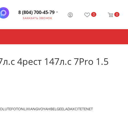
8 (804) 700-45-79
0
0
ЗАКАЗАТЬ ЗВОНОК
.с 4рест 147л.с 7Pro 1.5
OLUTE
FOTON
LIXIANG
VOYAH
BELGEE
LADA
XCITE
TENET