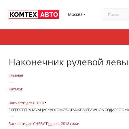
Москва
Наконечник рулевой левый э
Главная
—
Каталог
—
Запчасти для CHERY
EXEED
GEELY
HAVAL
JAC
KAIYI
OMODA
TANK
BAIC
FAW
HONGQI
JAECOO
М
—
Запчасти для CHERY Tiggo 4 с 2018 года