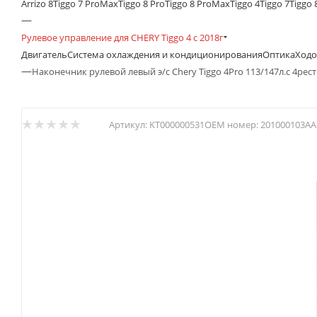
Arrizo 8
Tiggo 7 ProMax
Tiggo 8 Pro
Tiggo 8 ProMax
Tiggo 4
Tiggo 7
Tiggo 
—
Рулевое управление для CHERY Tiggo 4 с 2018г
Двигатель
Система охлаждения и кондиционирования
Оптика
Ходо
—
Наконечник рулевой левый э/с Chery Tiggo 4Pro 113/147л.с 4рест 
Артикул:
KT000000531
OEM номер:
201000103AA