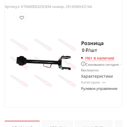
Артикул:
KT000000325
OEM номер:
2914500XKZ16A
Розница
0
₽
/шт
Нет в наличии
Самовывоз сегодня -
бесплатно
Характеристики
Категории
—
Рулевое управление