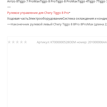
Arrizo 8
Tiggo 7 ProMax
Tiggo 8 Pro
Tiggo 8 ProMax
Tiggo 4
Tiggo 7
Tiggo 
—
Рулевое управление для Chery Tiggo 8 Pro
Ходовая часть
Электрооборудование
Система охлаждения и конд
—
Наконечник рулевой левый Chery Tiggo 8 8Pro 8ProMax (длина 
Артикул:
KT000000528
OEM номер:
201000006AA