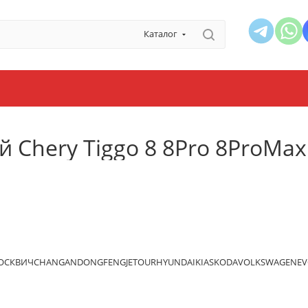
Каталог
 Chery Tiggo 8 8Pro 8ProMax
ОСКВИЧ
CHANGAN
DONGFENG
JETOUR
HYUNDAI
KIA
SKODA
VOLKSWAGEN
EV