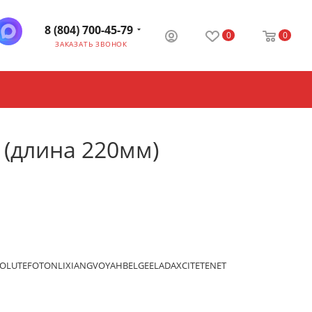
8 (804) 700-45-79
0
0
ЗАКАЗАТЬ ЗВОНОК
 (длина 220мм)
OLUTE
FOTON
LIXIANG
VOYAH
BELGEE
LADA
XCITE
TENET