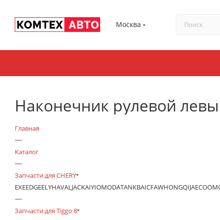
Москва
Наконечник рулевой левый
Главная
—
Каталог
—
Запчасти для CHERY
EXEED
GEELY
HAVAL
JAC
KAIYI
OMODA
TANK
BAIC
FAW
HONGQI
JAECOO
М
—
Запчасти для Tiggo 8