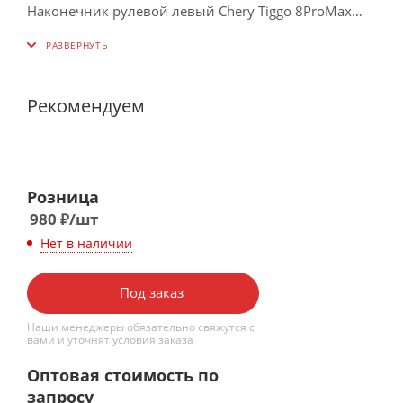
Наконечник рулевой левый Chery Tiggo 8ProMax
Важно! Перед заказом нужно уточнить длину Вашего на
Рекомендуем
Розница
980
₽
/шт
Нет в наличии
Под заказ
Наши менеджеры обязательно свяжутся с
вами и уточнят условия заказа
Оптовая стоимость по
запросу