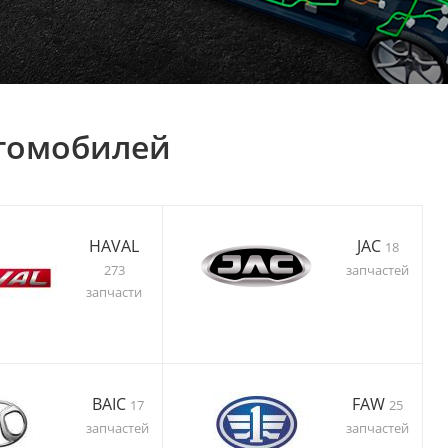
втомобилей
HAVAL
JAC
18
273
запчастей
запчасти
BAIC
FAW
17
25
запчастей
запчастей