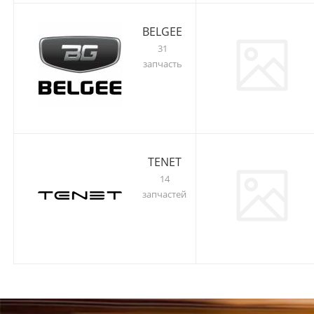
BELGEE
31
запчасть
TENET
14
запчастей