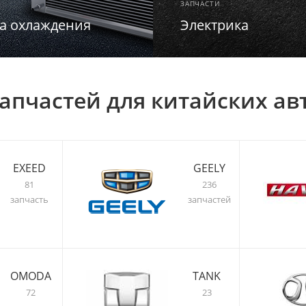
ЗАПЧАСТИ
а охлаждения
Электрика
апчастей для китайских а
EXEED
GEELY
81
236
запчасть
запчастей
OMODA
TANK
72
23