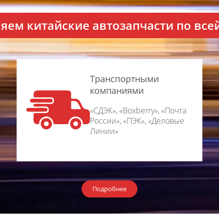
яем китайские автозапчаcти по все
Транспортными
компаниями
«СДЭК», «Boxberry», «Почта
России», «ПЭК», «Деловые
Линии»
Подробнее