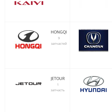
HONGQI
9
запчастей
JETOUR
1
запчасть