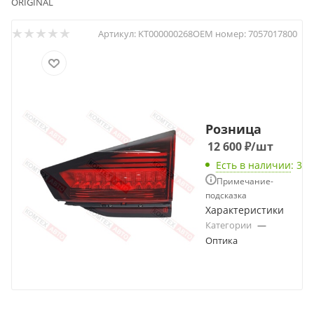
ORIGINAL
Артикул:
KT000000268
OEM номер:
7057017800
Розница
12 600
₽
/шт
Есть в наличии
: 3
Примечание-
подсказка
Характеристики
Категории
—
Оптика