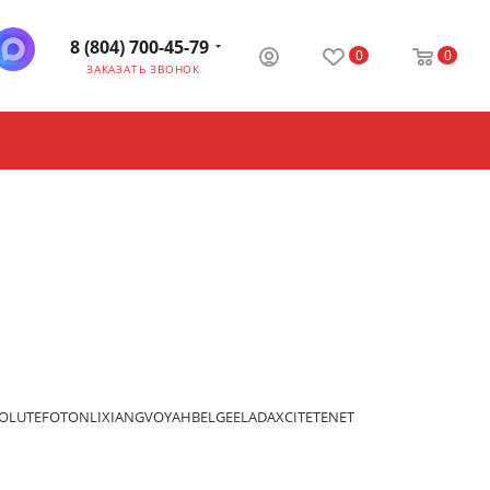
8 (804) 700-45-79
0
0
ЗАКАЗАТЬ ЗВОНОК
OLUTE
FOTON
LIXIANG
VOYAH
BELGEE
LADA
XCITE
TENET