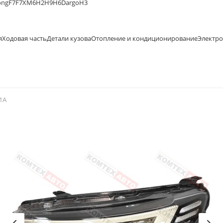
ong
F7
F7X
M6
H2
H9
H6
Dargo
H3
я
Ходовая часть
Детали кузова
Отопление и кондиционирование
Электр
1A