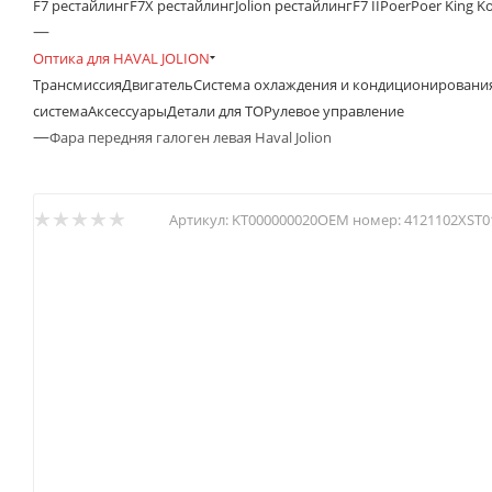
F7 рестайлинг
F7X рестайлинг
Jolion рестайлинг
F7 II
Poer
Poer King K
—
Оптика для HAVAL JOLION
Трансмиссия
Двигатель
Система охлаждения и кондиционировани
система
Аксессуары
Детали для ТО
Рулевое управление
—
Фара передняя галоген левая Haval Jolion
Артикул:
KT000000020
OEM номер:
4121102XST0