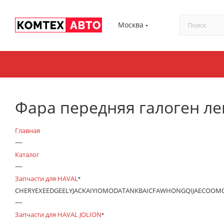
Москва
Фара передняя галоген лев
Главная
—
Каталог
—
Запчасти для HAVAL
CHERY
EXEED
GEELY
JAC
KAIYI
OMODA
TANK
BAIC
FAW
HONGQI
JAECOO
М
—
Запчасти для HAVAL JOLION