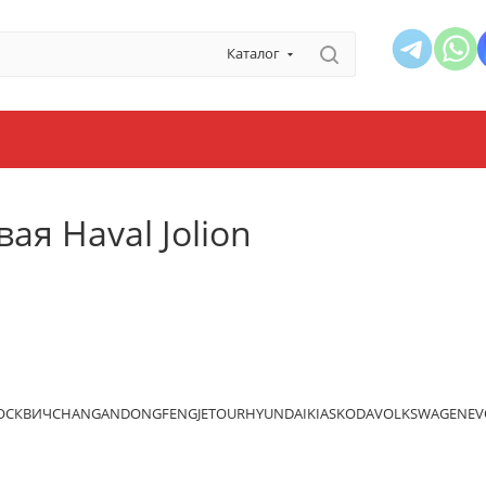
Каталог
ая Haval Jolion
ОСКВИЧ
CHANGAN
DONGFENG
JETOUR
HYUNDAI
KIA
SKODA
VOLKSWAGEN
EV