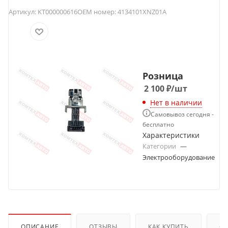
Артикул:
KT000000616
OEM номер:
4134101XNZ01A
Розница
2 100
₽
/шт
Нет в наличии
Самовывоз сегодня -
бесплатно
Характеристики
Категории
—
Электрооборудование
ОПИСАНИЕ
ОТЗЫВЫ
КАК КУПИТЬ
О