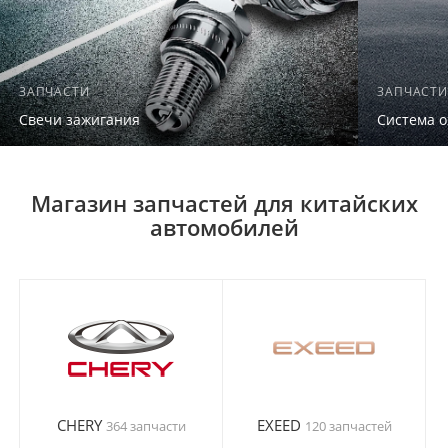
ЗАПЧАСТИ
ЗАПЧАСТИ
Свечи зажигания
Система 
Магазин запчастей для китайских
автомобилей
CHERY
EXEED
364 запчасти
120 запчастей