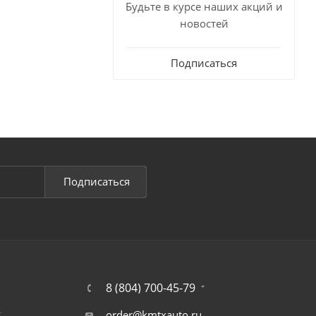
Будьте в курсе наших акций и
новостей
Подписаться
Подписаться
8 (804) 700-45-79
т
order@kmtxauto.ru