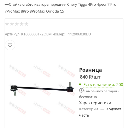
—
Стойка стабилизатора передняя Chery Tiggo 4Pro 4рест 7 Pro
7ProMax 8Pro 8ProMax Omoda C5
Артикул:
KT000000172
OEM номер:
T112906030BU
Розница
840
₽
/шт
Есть в наличии
: 200
Самовывоз сегодня -
бесплатно
Характеристики
Категории
—
Ходовая
часть