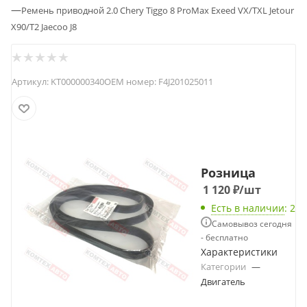
—
Ремень приводной 2.0 Chery Tiggo 8 ProМах Exeed VX/TXL Jetour
X90/T2 Jaecoo J8
Артикул:
KT000000340
OEM номер:
F4J201025011
Розница
1 120
₽
/шт
Есть в наличии
: 2
Самовывоз сегодня
- бесплатно
Характеристики
Категории
—
Двигатель