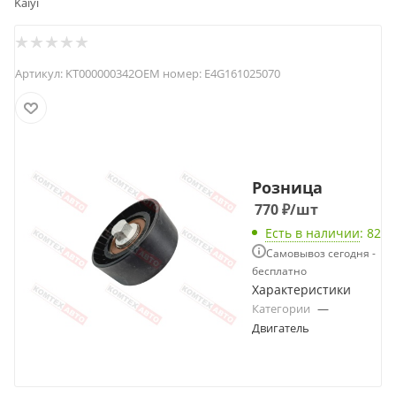
Kaiyi
Артикул:
KT000000342
OEM номер:
E4G161025070
Розница
770
₽
/шт
Есть в наличии
: 82
Самовывоз сегодня -
бесплатно
Характеристики
Категории
—
Двигатель