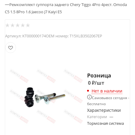
—
Ремкомплект суппорта заднего Chery Tiggo 4Pro 4рест. Omoda
C5 1.5 8Pro 1.6 Jaecoo J7 Kaiyi E5
Артикул:
KT000000174
OEM номер:
T15XLB3502067EP
Розница
0
₽
/шт
Нет в наличии
Самовывоз сегодня -
бесплатно
Характеристики
Категории
—
Тормозная система