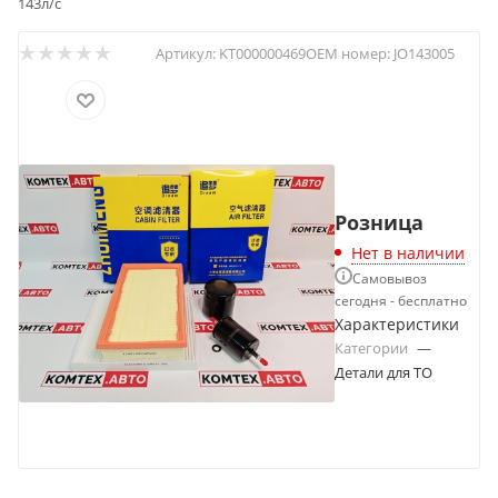
143л/с
Артикул:
KT000000469
OEM номер:
JO143005
Розница
Нет в наличии
Самовывоз
сегодня - бесплатно
Характеристики
Категории
—
Детали для ТО