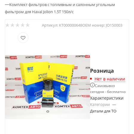
—
Комплект фильтров c топливным и салонным угольным
фильтром для Haval Jolion 1.5T 150л/с
Артикул:
KT000000648
OEM номер:
JO150003
Розница
Нет в наличии
Самовывоз
сегодня - бесплатно
Характеристики
Категории
—
Детали для ТО