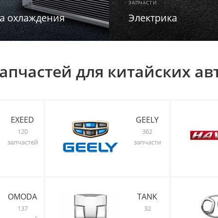
ЗАПЧАСТИ
а охлаждения
Электрика
апчастей для китайских а
EXEED
GEELY
120
362
запчастей
запчасти
OMODA
TANK
137
32