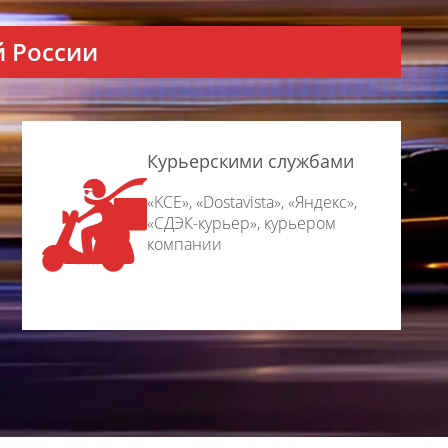
й России
Курьерскими службами
«KCE», «Dostavista», «Яндекс»,
«СДЭК-курьер», курьером
компании