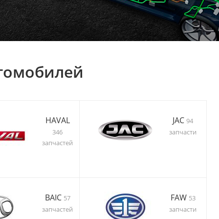
втомобилей
HAVAL
JAC
94
346
запчасти
запчастей
BAIC
FAW
57
53
запчастей
запчасти