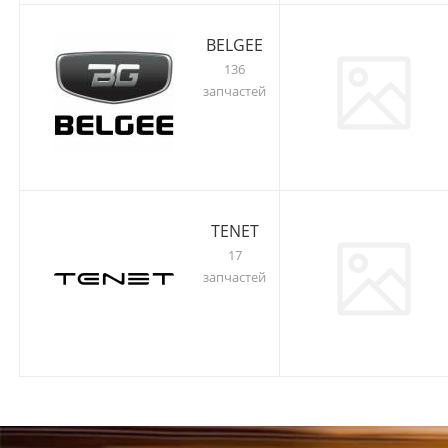
BELGEE
136
запчастей
TENET
17
запчастей