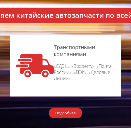
яем китайские автозапчаcти по все
Транспортными
компаниями
«СДЭК», «Boxberry», «Почта
России», «ПЭК», «Деловые
Линии»
Подробнее