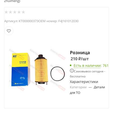
Zhuimeng)
Артикул:
KT000000373
OEM номер:
F4J161012030
Розница
210
₽
/шт
Есть в наличии
: 761
Самовывоз сегодня -
бесплатно
Характеристики
Категории
—
Детали
для ТО