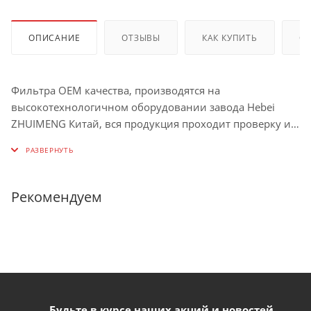
ОПИСАНИЕ
ОТЗЫВЫ
КАК КУПИТЬ
О
Фильтра OEM качества, производятся на
высокотехнологичном оборудовании завода Hebei
ZHUIMENG Китай, вся продукция проходит проверку и
соответствует современным стандартам качества.
Фильтр масляный 1.6 Chery Tiggo 8 Pro, Exeed TXL
(катридж)
Рекомендуем
Будьте в курсе наших акций и новостей